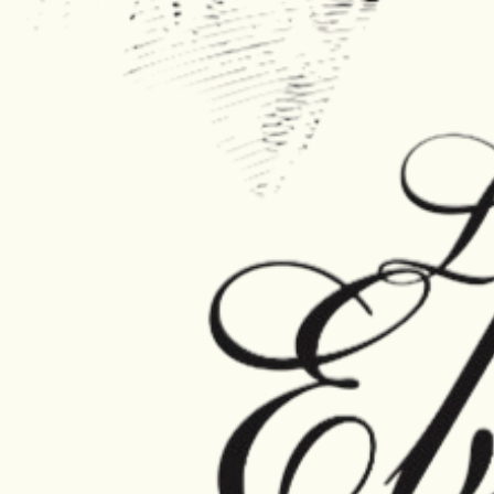
Découvrir la Suite Parc et Cour
Un environnement naturel et préservé
Accueil personnalisé
Le domaine du Petit Ébat offre un cadre naturel privilégié pour se reposer entre deux visites.
Jardins, arbres, prairies et animaux participent à l’atmosphère vivante et paisible de la propriété.
Profitez des espaces extérieurs pour lire, vous détendre ou partager un moment en famille. Un
court de tennis, une table de ping-pong, un boulodrome et différents espaces de repos sont
également à votre disposition.
Retrouvez le silence de la campagne tout en séjournant à proximité du village et du château de
Cheverny.
Nous vous aidons à organiser vos journées et à choisir les visites, itinéraires et bonnes adresses
correspondant à la durée et au rythme de votre séjour.
Le calme de la campagne à Cheverny
Des hébergements pour couples et familles
Des espaces privatifs
Nos différentes capacités d’accueil permettent d’organiser aussi bien une escapade à deux que
des vacances avec des enfants ou un séjour entre amis.
Plusieurs chambres et suites disposent d’une entrée indépendante, d’un salon ou d’espaces de
vie réservés à leurs occupants.
Découvrez l’atmosphère du Petit Ébat
Découvrez en images les chambres, les espaces de vie, le parc et les jardins de notre maison
d’hôtes à Cheverny. Le Petit Ébat est une adresse où l’on vient autant pour explorer les
Châteaux de la Loire que pour ralentir, respirer et profiter de la nature.
Previous
01