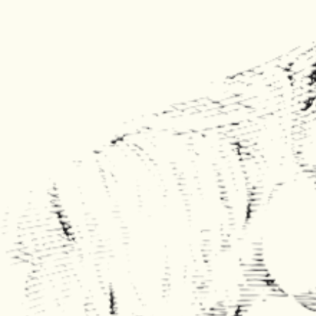
Le Petit Ébat propose quatre chambres et suites adaptées à différents types de séjours.
Chambre pour deux personnes, suite familiale ou hébergement spacieux pour un groupe :
choisissez l’espace qui correspond à vos besoins et profitez d’une véritable parenthèse de
tranquillité.
Toutes nos chambres disposent d’un espace privatif et d’équipements pensés pour votre confort.
Plusieurs hébergements bénéficient également d’une entrée indépendante, d’un salon ou d’une
vue sur le parc.
Suite familiale Yachting / Tintin
Spacieuse et lumineuse, cette suite de 90 m² comprend deux chambres, une salle de bain et un
grand salon privatif avec billard, espace vidéo et coin bureau. Son entrée indépendante et sa
capacité d’accueil en font une solution idéale pour un séjour en famille ou entre amis.
À partir de 1 personne jusqu'à 8 personnes
Découvrir la Suite Privée Prestige
Chambres familiales Milou / Poupette
Installée dans une dépendance du XIXᵉ siècle, La Closerie offre deux chambres réparties sur
deux niveaux et une salle de bain privative avec baignoire. Son entrée indépendante et son
atmosphère authentique permettent de profiter du domaine en toute liberté.
À partir de 1 personne jusqu'à 5 personnes
Découvrir La Closerie
Chambre Elma avec vue traversante
Cette grande chambre lumineuse bénéficie d’une double exposition, d’un lit king-size et d’une
salle de bain privative. Elle offre un cadre reposant pour un week-end en couple ou une étape
sur la route des Châteaux de la Loire.
À partir de 1 personne jusqu'à 2 personnes
Découvrir la Chambre Prestige
Chambre familiale Napoléon / Hortense
Située de plain-pied, cette suite traversante comprend deux chambres, des sanitaires privatifs et
un salon indépendant. Une chambre donne sur le parc tandis que l’autre s’ouvre sur la cour de
la propriété.
À partir de 1 personnes jusqu'à 4 personnes