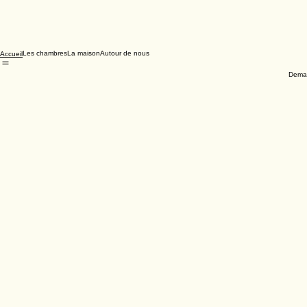
Les chambres
La maison
Autour de nous
Accueil
Deman